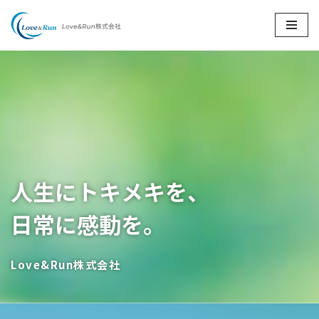
コ
ン
テ
ン
ツ
へ
ス
キ
ッ
人生にトキメキを、
プ
日常に感動を。
Love&Run株式会社