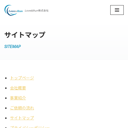
コ
ン
テ
サイトマップ
ン
ツ
SITEMAP
へ
ス
キ
ッ
トップページ
プ
会社概要
事業紹介
ご依頼の流れ
サイトマップ
プライバシーポリシー