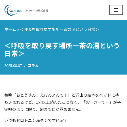
コ
ン
ホーム
»
＜呼吸を取り戻す場所―茶の湯という日常＞
テ
ン
＜呼吸を取り戻す場所―茶の湯という
ツ
へ
日常＞
ス
キ
2025.08.07
コラム
ッ
プ
毎晩「おとうさん、えほんよんで！」と沢山の絵本をベッドに持
ち込まれるけど、1分以上読んだことなく、「おーきーてー」が子
守唄のように眠り、朝まで目が覚めません。
いつもセロトニン満タンです(^o^)